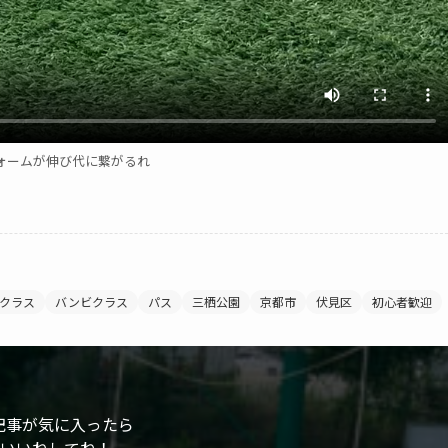
ォームが伸び代に繋がるれ
クラス
バンビクラス
パス
三栖公園
京都市
伏見区
初心者歓迎
記事が気に入ったら