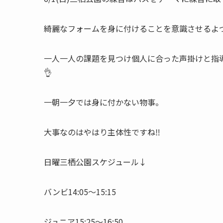
綺麗なフォームを身に付けることを意識させるよ
一人一人の課題を見つけ個人に合った声掛けと指
👌
一朝一夕では身に付かない物事。
大事なのはやはり主体性ですね‼️
日曜三栖公園スケジュール↓
バンビ14:05〜15:15
ジュニア15:25〜16:50