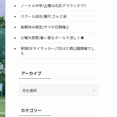
ノートル中学/土曜は北区グラウンドで‼️
スクール試合/翼FCさんと⚽️
長期休み限定/サイの日開催🦏
火曜大原野/暑い夏もホールで涼しく☀️
家族DEサイサッカー/7月は三栖公園開催でし
た
アーカイブ
ア
ー
カ
イ
カテゴリー
ブ