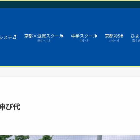
京都×滋賀スクール
中学スクール
京都彩SC
ひよ
システム
年中~小6
中1~3
小4～6
満３
伸び代