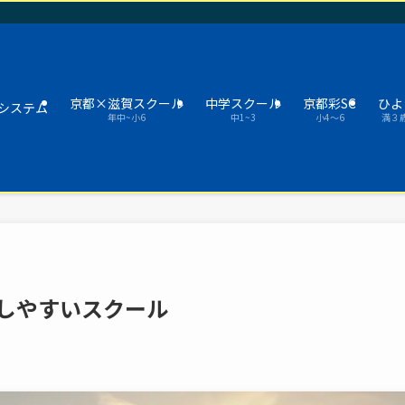
京都×滋賀スクール
中学スクール
京都彩SC
ひよ
システム
年中~小6
中1~3
小4～6
満３
しやすいスクール