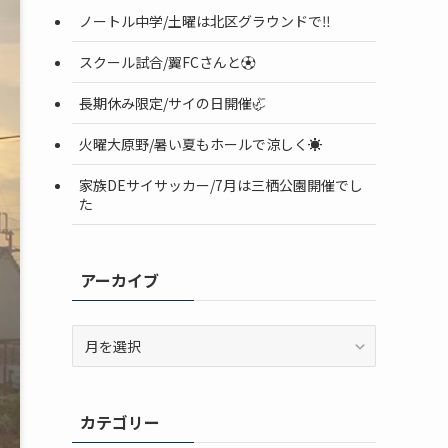
ノートル中学/土曜は北区グラウンドで‼️
スクール試合/翼FCさんと⚽️
長期休み限定/サイの日開催🦏
火曜大原野/暑い夏もホールで涼しく☀️
家族DEサイサッカー/7月は三栖公園開催でし
た
アーカイブ
ア
ー
カ
イ
カテゴリー
ブ