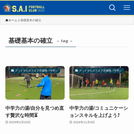
ホーム
基礎基本の確立
基礎基本の確立
– tag –
フットサルスクエア京都南（中学）
フットサルスクエア京都南（中学）
中学力の湯/自分を見つめ直
中学力の湯/コミュニケーシ
す贅沢な時間⏳
ョンスキルを上げよう⤴︎
2025年2月20日
2024年11月4日