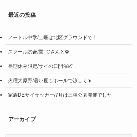
最近の投稿
ノートル中学/土曜は北区グラウンドで‼️
スクール試合/翼FCさんと⚽️
長期休み限定/サイの日開催🦏
火曜大原野/暑い夏もホールで涼しく☀️
家族DEサイサッカー/7月は三栖公園開催でした
アーカイブ