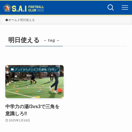
ホーム
明日使える
明日使える
– tag –
フットサルスクエア京都南（中学）
中学力の湯/3vs3で三角を
意識しろ‼️
2025年1月16日