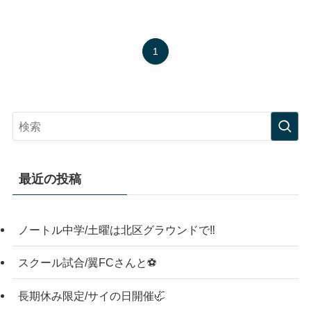
1
最近の投稿
ノートル中学/土曜は北区グラウンドで‼️
スクール試合/翼FCさんと⚽️
長期休み限定/サイの日開催🦏