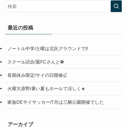
最近の投稿
ノートル中学/土曜は北区グラウンドで‼️
スクール試合/翼FCさんと⚽️
長期休み限定/サイの日開催🦏
火曜大原野/暑い夏もホールで涼しく☀️
家族DEサイサッカー/7月は三栖公園開催でした
アーカイブ