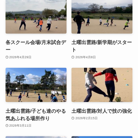
各スクール会場/月末試合デ
土曜出雲路/新学期がスター
ー
ト
2026年4月29日
2026年4月8日
土曜出雲路/子ども達のやる
土曜出雲路/対人で技の強化
気あふれる場所作り
2026年2月15日
2026年3月11日