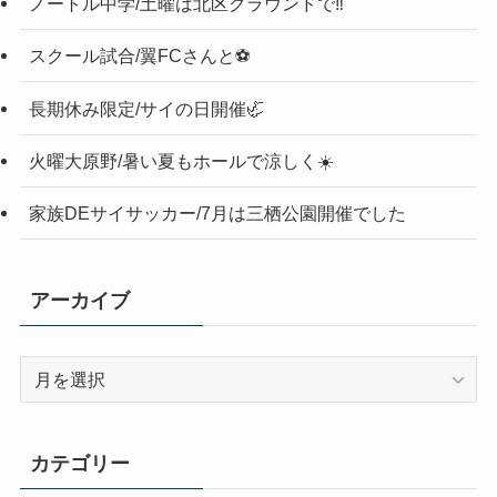
ノートル中学/土曜は北区グラウンドで‼️
スクール試合/翼FCさんと⚽️
長期休み限定/サイの日開催🦏
火曜大原野/暑い夏もホールで涼しく☀️
家族DEサイサッカー/7月は三栖公園開催でした
アーカイブ
ア
ー
カ
イ
カテゴリー
ブ