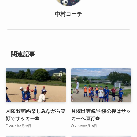
中村コーチ
関連記事
月曜出雲路/楽しみながら笑
月曜出雲路/学校の後はサッ
顔でサッカー⚽️
カーへ直行⚽️
2026年6月25日
2026年6月15日