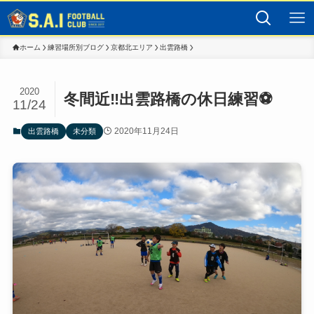
ホーム
練習場所別ブログ
京都北エリア
出雲路橋
2020
冬間近‼出雲路橋の休日練習⚽
11/24
2020年11月24日
出雲路橋
未分類