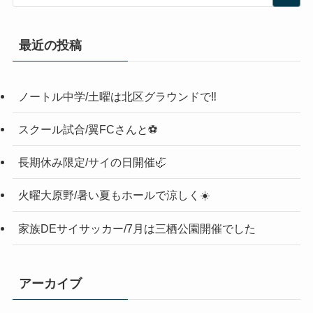
最近の投稿
ノートル中学/土曜は北区グラウンドで‼️
スクール試合/翼FCさんと⚽️
長期休み限定/サイの日開催🦏
火曜大原野/暑い夏もホールで涼しく☀️
家族DEサイサッカー/7月は三栖公園開催でした
アーカイブ