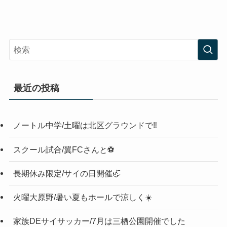
最近の投稿
ノートル中学/土曜は北区グラウンドで‼️
スクール試合/翼FCさんと⚽️
長期休み限定/サイの日開催🦏
火曜大原野/暑い夏もホールで涼しく☀️
家族DEサイサッカー/7月は三栖公園開催でした