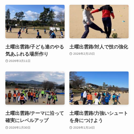
土曜出雲路/子ども達のやる
土曜出雲路/対人で技の強化
気あふれる場所作り
2026年2月15日
2026年3月11日
土曜出雲路/テーマに沿って
土曜出雲路/力強いシュート
確実にレベルアップ
を身につけよう
2026年1月30日
2026年1月14日