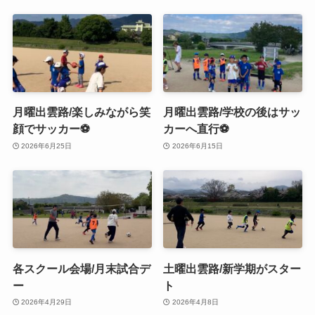
月曜出雲路/楽しみながら笑
月曜出雲路/学校の後はサッ
顔でサッカー⚽️
カーへ直行⚽️
2026年6月25日
2026年6月15日
各スクール会場/月末試合デ
土曜出雲路/新学期がスター
ー
ト
2026年4月29日
2026年4月8日