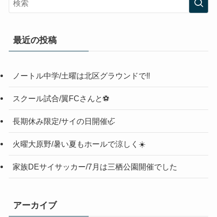
最近の投稿
ノートル中学/土曜は北区グラウンドで‼️
スクール試合/翼FCさんと⚽️
長期休み限定/サイの日開催🦏
火曜大原野/暑い夏もホールで涼しく☀️
家族DEサイサッカー/7月は三栖公園開催でした
アーカイブ