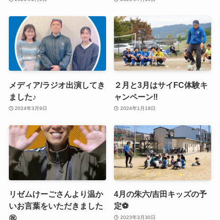
メディア/ラジオ出演してき
２月と3月はサイFC体験キ
ました♪
ャンペーン‼️
2024年3月9日
2024年1月19日
リゼムけーごさんより温か
4月の朱六/吉田キッズの予
いお言葉をいただきました
定⚽️
㊗️
2023年3月30日