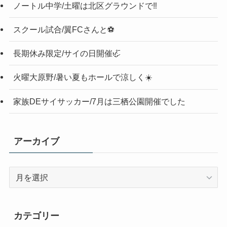
ノートル中学/土曜は北区グラウンドで‼️
スクール試合/翼FCさんと⚽️
長期休み限定/サイの日開催🦏
火曜大原野/暑い夏もホールで涼しく☀️
家族DEサイサッカー/7月は三栖公園開催でした
アーカイブ
ア
ー
カ
イ
カテゴリー
ブ