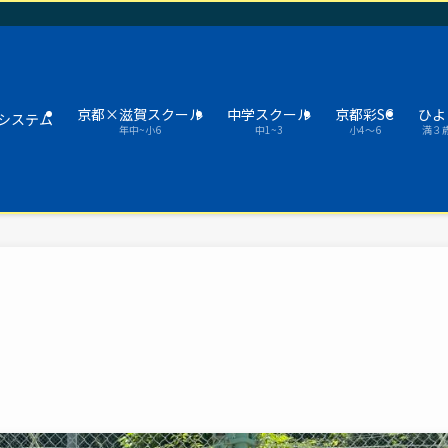
京都×滋賀スクール
中学スクール
京都彩SC
ひよ
システム
年中~小6
中1~3
小4～6
満３