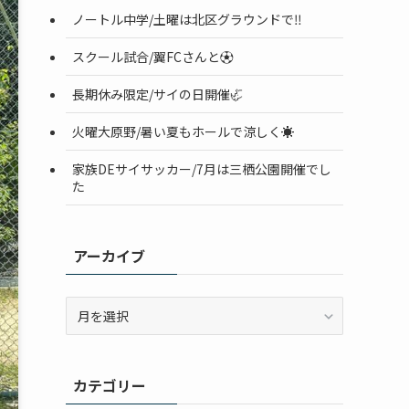
ノートル中学/土曜は北区グラウンドで‼️
スクール試合/翼FCさんと⚽️
長期休み限定/サイの日開催🦏
火曜大原野/暑い夏もホールで涼しく☀️
家族DEサイサッカー/7月は三栖公園開催でし
た
アーカイブ
ア
ー
カ
イ
カテゴリー
ブ