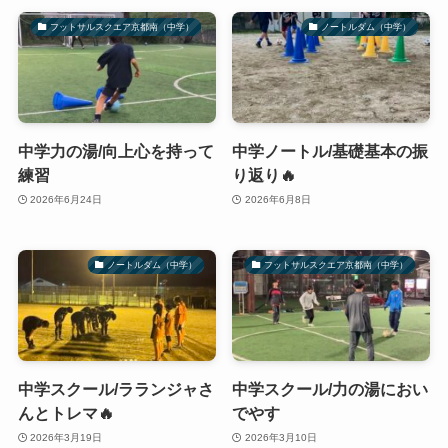
フットサルスクエア京都南（中学）
ノートルダム（中学）
中学力の湯/向上心を持って
中学ノートル/基礎基本の振
練習
り返り🔥
2026年6月24日
2026年6月8日
ノートルダム（中学）
フットサルスクエア京都南（中学）
中学スクール/ラランジャさ
中学スクール/力の湯におい
んとトレマ🔥
でやす
2026年3月19日
2026年3月10日