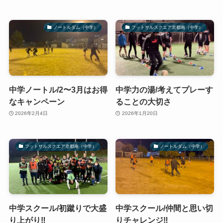
ノートルダム（中学）
フットサルスクエア京都南（中学）
中学ノートル/2〜3月はお得
中学力の湯/考えてプレーす
なキャンペーン
ることの大切さ
2026年2月4日
2026年1月20日
フットサルスクエア京都南（中学）
ノートルダム（中学）
中学スクール/初蹴りで大盛
中学スクール/仲間と思い切
り上がり‼️
りチャレンジ‼️