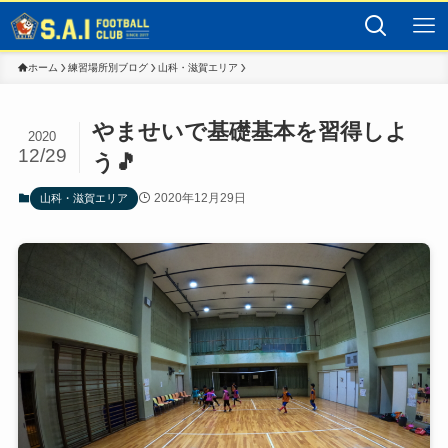
ホーム
練習場所別ブログ
山科・滋賀エリア
やませいで基礎基本を習得しよ
2020
12/29
う🎵
2020年12月29日
山科・滋賀エリア