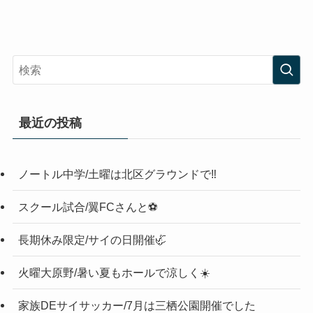
最近の投稿
ノートル中学/土曜は北区グラウンドで‼️
スクール試合/翼FCさんと⚽️
長期休み限定/サイの日開催🦏
火曜大原野/暑い夏もホールで涼しく☀️
家族DEサイサッカー/7月は三栖公園開催でした