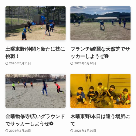
土曜東野/仲間と新たに技に
ブランチ/綺麗な天然芝でサ
挑戦！
ッカーしようぜ⚽️
2026年5月11日
2026年5月10日
金曜勧修寺/広いグラウンド
木曜東野/本日は違う場所に
でサッカーしようぜ⚽️
て
2026年2月14日
2026年1月29日