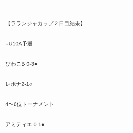
【ラランジャカップ２日目結果】
○U10A予選
びわこB 0-3●
レボナ2-1○
4〜6位トーナメント
アミティエ 0-1●