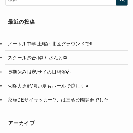
最近の投稿
ノートル中学/土曜は北区グラウンドで‼️
スクール試合/翼FCさんと⚽️
長期休み限定/サイの日開催🦏
火曜大原野/暑い夏もホールで涼しく☀️
家族DEサイサッカー/7月は三栖公園開催でした
アーカイブ