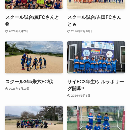
スクール試合/翼FCさんと
スクール試合/吉田FCさん
⚽️
と🔥
2026年7月28日
2026年7月18日
スクール3年/朱六FC戦
サイFC3年生/ケルラボリー
グ開幕‼️
2026年6月10日
2026年5月8日