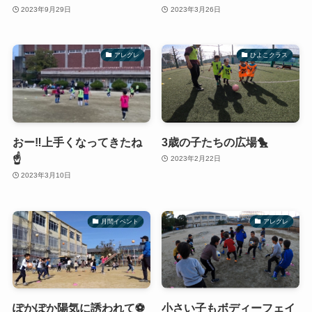
2023年9月29日
2023年3月26日
アレグレ
ひよこクラス
おー‼️上手くなってきたね
3歳の子たちの広場🐤
☝️
2023年2月22日
2023年3月10日
月間イベント
アレグレ
ぽかぽか陽気に誘われて⚽️
小さい子もボディーフェイ