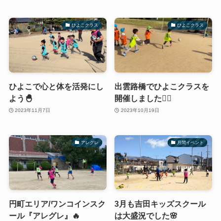
ひよこクラス
ひよこクラス
ひよこで心と体を活発にし
出雲路橋でひよこクラスを
よう🐣
開催しました🙆‍♀️
2023年11月7日
2023年10月19日
アレグレ
月間イベント
円町エリア/ワンコインスク
3月も吉田キッズスクール
ール『アレグレ』🔥
は大盛況でした🌸