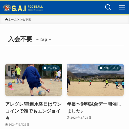
ホーム
入会不要
入会不要
– tag –
アレグレ
月間イベント
アレグレ/毎週水曜日はワン
年長〜6年/試合デー開催し
コインで誰でもエンジョイ
ました♪
🔥
2024年3月27日
2024年5月27日